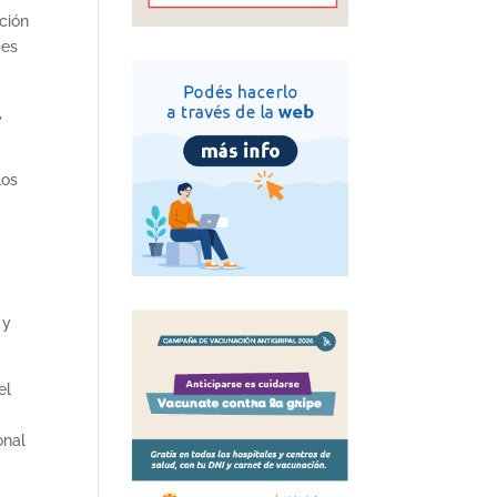
ción
ces
,
los
 y
el
onal