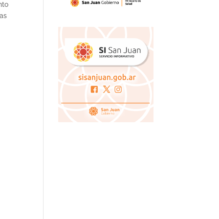
nto
ías