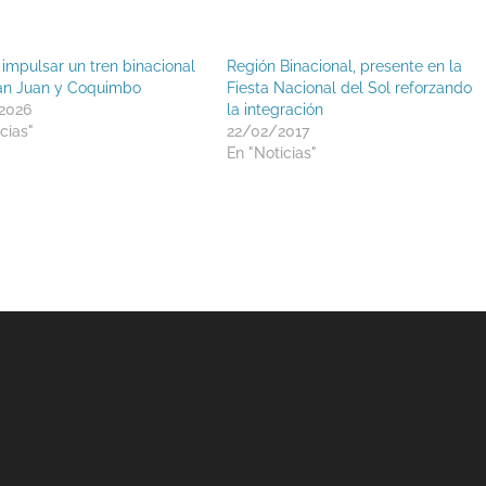
 impulsar un tren binacional
Región Binacional, presente en la
an Juan y Coquimbo
Fiesta Nacional del Sol reforzando
2026
la integración
cias"
22/02/2017
En "Noticias"