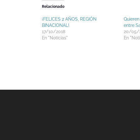
Relacionado
¡FELICES 2 AÑOS, REGIÓN
Quieren
BINACIONAL!
entre S
17/10/2018
20/05/
En "Noticias"
En "Noti