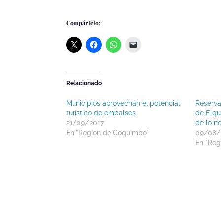
Compártelo:
Relacionado
Municipios aprovechan el potencial
Reservas
turístico de embalses
de Elqu
21/09/2017
de lo n
En "Región de Coquimbo"
09/08/
En "Reg