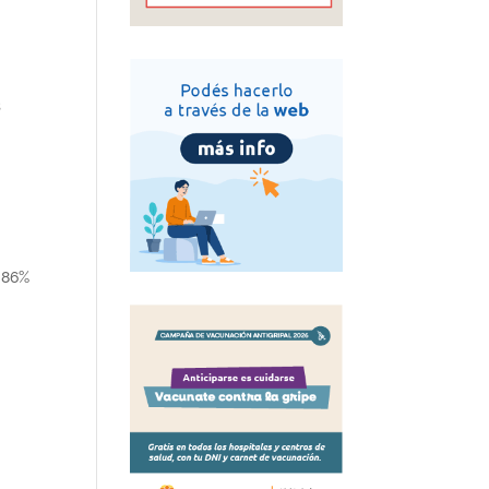
s
n 86%