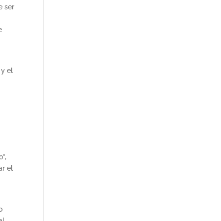
e ser
e
y el
o”,
r el
o
al