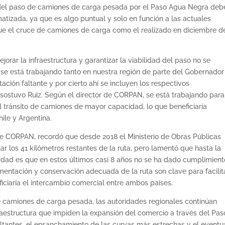
 del paso de camiones de carga pesada por el Paso Agua Negra deb
atizada, ya que es algo puntual y solo en función a las actuales
que el cruce de camiones de carga como el realizado en diciembre d
orar la infraestructura y garantizar la viabilidad del paso no se
 se está trabajando tanto en nuestra región de parte del Gobernador 
ión faltante y por cierto ahí se incluyen los respectivos
sostuvo Ruiz. Según el director de CORPAN, se está trabajando para
 el tránsito de camiones de mayor capacidad, lo que beneficiaría
ile y Argentina.
de CORPAN, recordó que desde 2018 el Ministerio de Obras Públicas
r los 41 kilómetros restantes de la ruta, pero lamentó que hasta la
erdad es que en estos últimos casi 8 años no se ha dado cumplimient
mentación y conservación adecuada de la ruta son clave para facilita
ciaría el intercambio comercial entre ambos países.
de camiones de carga pesada, las autoridades regionales continúan
fraestructura que impiden la expansión del comercio a través del Pas
ltantes, el ensanchamiento de las curvas más estrechas y el eventu