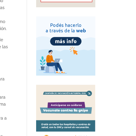
mo
las
omo
ión.
de
 las
ara
ara
ema
ra a