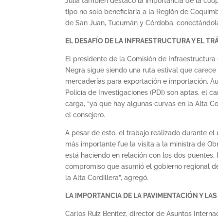
Juliá también destacó la importancia de la coo
tipo no solo beneficiaría a la Región de Coquim
de San Juan, Tucumán y Córdoba, conectándola
EL DESAFÍO DE LA INFRAESTRUCTURA Y EL T
El presidente de la Comisión de Infraestructura
Negra sigue siendo una ruta estival que carece 
mercaderías para exportación e importación. Au
Policía de Investigaciones (PDI) son aptas, el c
carga, “ya que hay algunas curvas en la Alta Cor
el consejero.
A pesar de esto, el trabajo realizado durante el
más importante fue la visita a la ministra de O
está haciendo en relación con los dos puentes,
compromiso que asumió el gobierno regional de 
la Alta Cordillera”, agregó.
LA IMPORTANCIA DE LA PAVIMENTACIÓN Y LA
Carlos Ruiz Benítez, director de Asuntos Intern