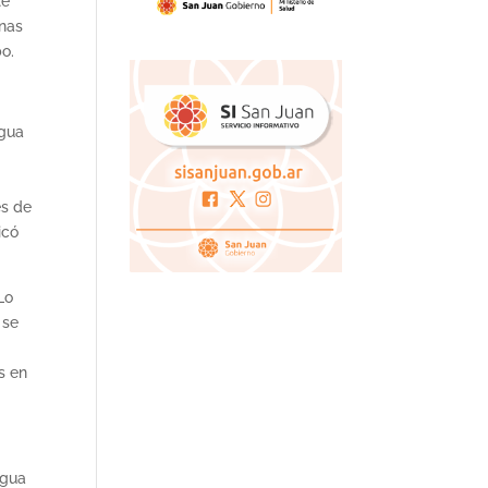
te
inas
o.
Agua
es de
icó
Lo
 se
s en
Agua