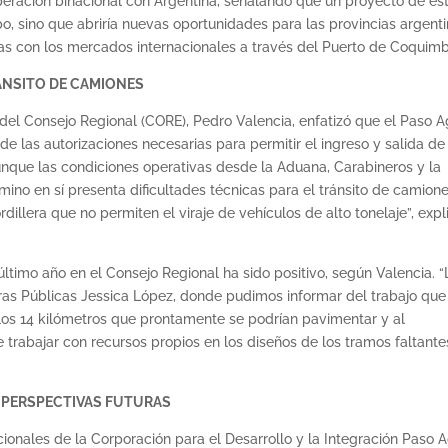
peración binacional con Argentina, señalando que un proyecto de es
bo, sino que abriría nuevas oportunidades para las provincias argent
s con los mercados internacionales a través del Puerto de Coquimb
RÁNSITO DE CAMIONES
 del Consejo Regional (CORE), Pedro Valencia, enfatizó que el Paso 
de las autorizaciones necesarias para permitir el ingreso y salida de
nque las condiciones operativas desde la Aduana, Carabineros y la
amino en sí presenta dificultades técnicas para el tránsito de camion
dillera que no permiten el viraje de vehículos de alto tonelaje”, expl
 último año en el Consejo Regional ha sido positivo, según Valencia. “
bras Públicas Jessica López, donde pudimos informar del trabajo que
 los 14 kilómetros que prontamente se podrían pavimentar y al
trabajar con recursos propios en los diseños de los tramos faltante
S PERSPECTIVAS FUTURAS
acionales de la Corporación para el Desarrollo y la Integración Paso 