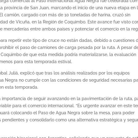
carga comercial al Paso Internacional Agua Negra fue celebrada co
la provincia de San Juan, marcando el inicio de una nueva etapa en 
 El camión, cargado con más de 10 toneladas de harina, cruzó sin
ciudad de Vicuña, en la Región de Coquimbo. Este avance fue visto c
e mercaderías entre ambos países y potenciar el comercio en la reg
ara repetir este tipo de cruce no están dadas, debido a cuestiones 
prohibir el paso de camiones de carga pesada por la ruta. A pesar de
Coquimbo de que esta medida podría materializarse, la evaluación
l menos para esta temporada estival.
l Juliá, explicó que tras los análisis realizados por los equipos
ua Negra no cumple con las condiciones de seguridad necesarias p
 en esta temporada.
a importancia de seguir avanzando en la pavimentación de la ruta, p
viable para el comercio internacional. “Es urgente avanzar en este t
inuará colocando el Paso de Agua Negra sobre la mesa, para poder
s pendientes y consolidarlo como una alternativa estratégica y segu