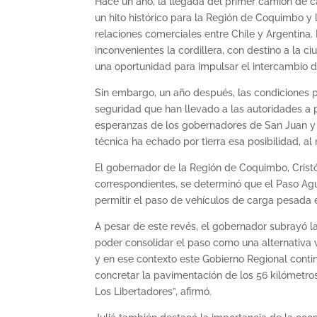
Hace un año, la llegada del primer camión de 
un hito histórico para la Región de Coquimbo y 
relaciones comerciales entre Chile y Argentina.
inconvenientes la cordillera, con destino a la 
una oportunidad para impulsar el intercambio d
Sin embargo, un año después, las condiciones p
seguridad que han llevado a las autoridades a 
esperanzas de los gobernadores de San Juan y 
técnica ha echado por tierra esa posibilidad, a
El gobernador de la Región de Coquimbo, Cristóba
correspondientes, se determinó que el Paso Ag
permitir el paso de vehículos de carga pesada
A pesar de este revés, el gobernador subrayó l
poder consolidar el paso como una alternativa 
y en ese contexto este Gobierno Regional cont
concretar la pavimentación de los 56 kilómetro
Los Libertadores”, afirmó.