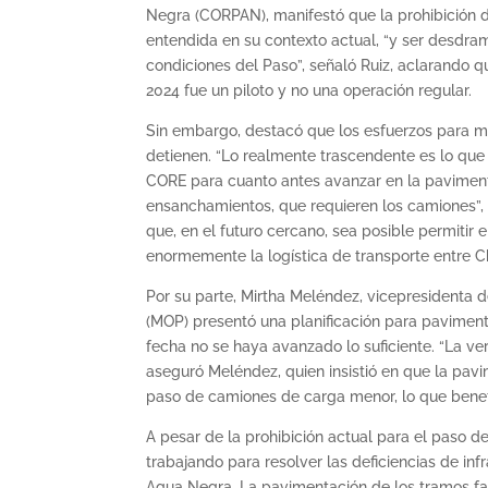
Negra (CORPAN), manifestó que la prohibición
entendida en su contexto actual, “y ser desdram
condiciones del Paso”, señaló Ruiz, aclarando 
2024 fue un piloto y no una operación regular.
Sin embargo, destacó que los esfuerzos para mej
detienen. “Lo realmente trascendente es lo que
CORE para cuanto antes avanzar en la pavimentac
ensanchamientos, que requieren los camiones”, 
que, en el futuro cercano, sea posible permitir
enormemente la logística de transporte entre Ch
Por su parte, Mirtha Meléndez, vicepresidenta 
(MOP) presentó una planificación para pavimenta
fecha no se haya avanzado lo suficiente. “La v
aseguró Meléndez, quien insistió en que la pavi
paso de camiones de carga menor, lo que benefi
A pesar de la prohibición actual para el paso 
trabajando para resolver las deficiencias de in
Agua Negra. La pavimentación de los tramos fa