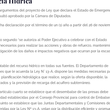
ia Hídrica
s argumentos del proyecto de Ley que declara el Estado de Emergen
l resultó aprobado por la Cámara de Diputados.
ha declaración por el término de un (1) año a partir del 26 de novie
ulo segundo “se autoriza al Poder Ejecutivo a celebrar con el Estado
 necesarios para realizar las acciones y obras de refuerzo, mantenim
itigación de los daños e impactos negativos que ocurran por la esca
ntable del recurso hídrico en todas sus fuentes. El Departamento de
ones que le acuerda la Ley N° 13-A, dispone las medidas necesarias p
 planificación hidrológica que realice, según la oferta disponible, la
zados y la previsión de recarga del acuífero subterráneo.
 artículo cuarto se establece que el desembalse de las presas debe
dad establecidas por el Consejo Provincial para control de Embalse
 quinto se establece que las Juntas Departamentales y Comisiones d
idas por la Ley Nº 13-A, velan por la distribución eficiente y prom