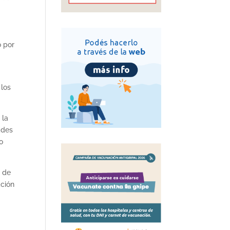
o por
 los
 la
ades
o
a de
ación