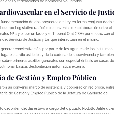
iaciones y federaciones de bomberos voluntarios.
rdiovascular en el Servicio de Justi
a fundamentación de dos proyectos de Ley en forma conjunta dado 
l cuerpo Legislativo ratificó dos convenios de colaboración entre el
les Nº 1 y 2, por un lado; y el Tribunal Oral (TOF) por el otro, con e
del Servicio de Justicia y los que interactúan en el mismo.
 generar concientización, por parte de los agentes de las institucion
 lugares cardio asistidos y de la cadena de supervivencia y también
r sobre primeros auxilios generales con especial énfasis en casos d
pulmonar básica, desfibrilación automática externa.
ía de Gestión y Empleo Público
aron un convenio marco de asistencia y cooperación recíproca, entre
etaría de Gestión y Empleo Público de la Jefatura de Gabinete de
o del orden del día estuvo a cargo del diputado Rodolfo Jalife quie