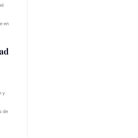
el
te en
dad
n y
s de