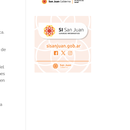
ca.
n de
del
nes
 en
 a