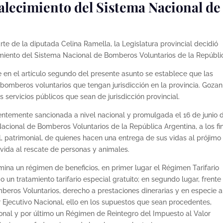
talecimiento del Sistema Nacional de
te de la diputada Celina Ramella, la Legislatura provincial decidió
cimiento del Sistema Nacional de Bomberos Voluntarios de la Repúbli
ue en el artículo segundo del presente asunto se establece que las
 bomberos voluntarios que tengan jurisdicción en la provincia. Goza
os servicios públicos que sean de jurisdicción provincial.
cientemente sancionada a nivel nacional y promulgada el 16 de junio 
acional de Bomberos Voluntarios de la República Argentina, a los fi
al, patrimonial, de quienes hacen una entrega de sus vidas al prójimo
 vida al rescate de personas y animales.
rmina un régimen de beneficios, en primer lugar el Régimen Tarifario
 un tratamiento tarifario especial gratuito; en segundo lugar, frente
mberos Voluntarios, derecho a prestaciones dinerarias y en especie a
 Ejecutivo Nacional, ello en los supuestos que sean procedentes,
onal y por último un Régimen de Reintegro del Impuesto al Valor