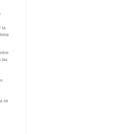
e
 la
teria
entre
 las
os
ia se