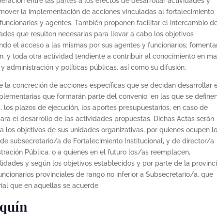
peración entre las partes a los efectos de desarrollar actividades y
omover la implementación de acciones vinculadas al fortalecimiento
 funcionarios y agentes. También proponen facilitar el intercambio d
ades que resulten necesarias para llevar a cabo los objetivos
ndo el acceso a las mismas por sus agentes y funcionarios; fomentar
ón, y toda otra actividad tendiente a contribuir al conocimiento en ma
 y administración y políticas públicas, así como su difusión.
e la concreción de acciones específicas que se decidan desarrollar 
lementarias que formarán parte del convenio, en las que se definen
, los plazos de ejecución, los aportes presupuestarios, en caso de
ara el desarrollo de las actividades propuestas. Dichas Actas serán
 a los objetivos de sus unidades organizativas, por quienes ocupen l
e subsecretario/a de Fortalecimiento Institucional, y de director/a
istración Pública, o a quienes en el futuro los/as reemplacen,
lidades y según los objetivos establecidos y por parte de la provinc
funcionarios provinciales de rango no inferior a Subsecretario/a, que
ial que en aquellas se acuerde.
squín