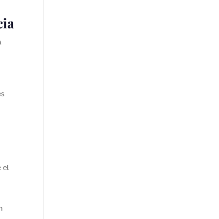
cia
a
l
es
e
 el
n