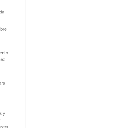
cia
mbre
iento
sez
ara
s y
e
ueven