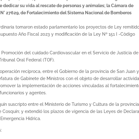
de dedicar su vida al rescate de personas y animales; la Cámara de
l N° 27629, de Fortalecimiento del Sistema Nacional de Bomberos
rdinaria tomaron estado parlamentario los proyectos de Ley remitid
supuesto Año Fiscal 2023 y modificación de la Ley Nº 151 I -Còdigo
a Promoción del cuidado Cardiovascular en el Servicio de Justicia de
ribunal Oral Federal (TOF).
ooperación recíproca, entre el Gobierno de la provincia de San Juan y
fatura de Gabinete de Ministros con el objeto de desarrollar activid
promover la implementación de acciones vinculadas al fortalecimient
 funcionarios y agentes.
n suscripto entre el Ministerio de Turismo y Cultura de la provinci
e Cosquín; y extendió los plazos de vigencia de las Leyes de Declar
 Emergencia Hídrica.
s: