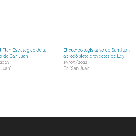
l Plan Estratégico de la
El cuerpo legislativo de San Juan
ia de San Juan
aprobó siete proyectos de Ley
2023
19/05/2022
 Juan"
En "San Juan"