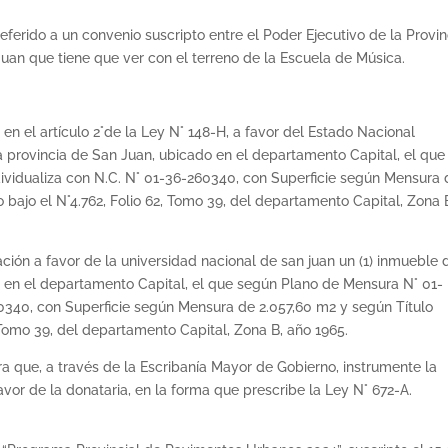
eferido a un convenio suscripto entre el Poder Ejecutivo de la Provin
uan que tiene que ver con el terreno de la Escuela de Música.
en el artículo 2°de la Ley N° 148-H, a favor del Estado Nacional
a provincia de San Juan, ubicado en el departamento Capital, el que
ividualiza con N.C. N° 01-36-260340, con Superficie según Mensura 
o bajo el N°4.762, Folio 62, Tomo 39, del departamento Capital, Zona 
ción a favor de la universidad nacional de san juan un (1) inmueble 
o en el departamento Capital, el que según Plano de Mensura N° 01-
60340, con Superficie según Mensura de 2.057,60 m2 y según Título
2, Tomo 39, del departamento Capital, Zona B, año 1965.
a que, a través de la Escribanía Mayor de Gobierno, instrumente la
avor de la donataria, en la forma que prescribe la Ley N° 672-A.