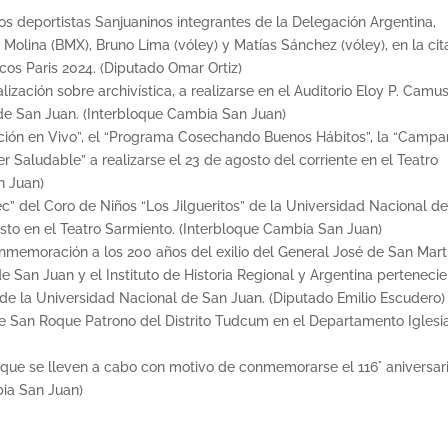
e los deportistas Sanjuaninos integrantes de la Delegación Argentina,
olina (BMX), Bruno Lima (vóley) y Matías Sánchez (vóley), en la cit
os Paris 2024. (Diputado Omar Ortiz)
lización sobre archivística, a realizarse en el Auditorio Eloy P. Camus
 de San Juan. (Interbloque Cambia San Juan)
ición en Vivo”, el “Programa Cosechando Buenos Hábitos”, la “Camp
r Saludable” a realizarse el 23 de agosto del corriente en el Teatro
n Juan)
ñec” del Coro de Niños “Los Jilgueritos” de la Universidad Nacional d
gosto en el Teatro Sarmiento. (Interbloque Cambia San Juan)
conmemoración a los 200 años del exilio del General José de San Mart
e San Juan y el Instituto de Historia Regional y Argentina perteneci
 de la Universidad Nacional de San Juan. (Diputado Emilio Escudero)
a de San Roque Patrono del Distrito Tudcum en el Departamento Iglesia
es que se lleven a cabo con motivo de conmemorarse el 116° aniversar
ia San Juan)