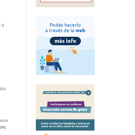
s y
izo
favor
IM).