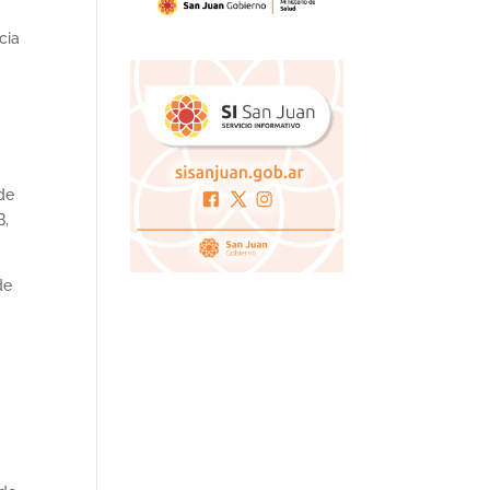
cia
de
B,
de