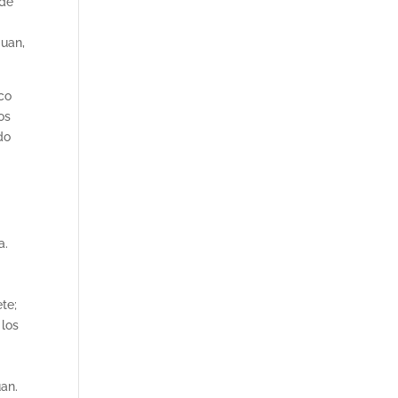
 de
Juan,
ico
os
do
a.
te;
 los
uan.