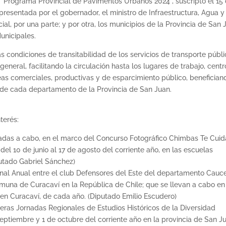
 “Programa Provincial de Pavimentos Urbanos 2024”, suscripto el 15
epresentada por el gobernador, el ministro de Infraestructura, Agua y
ial, por una parte; y por otra, los municipios de la Provincia de San 
unicipales.
s condiciones de transitabilidad de los servicios de transporte públ
general, facilitando la circulación hasta los lugares de trabajo, centr
eas comerciales, productivas y de esparcimiento público, benefician
n de cada departamento de la Provincia de San Juan.
terés:
levadas a cabo, en el marco del Concurso Fotográfico Chimbas Te Cuid
del 10 de junio al 17 de agosto del corriente año, en las escuelas
utado Gabriel Sánchez)
ional Anual entre el club Defensores del Este del departamento Cauce
muna de Curacaví en la República de Chile; que se llevan a cabo en
en Curacaví, de cada año. (Diputado Emilio Escudero)
meras Jornadas Regionales de Estudios Históricos de la Diversidad
 septiembre y 1 de octubre del corriente año en la provincia de San J