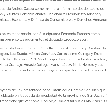
 diputado Andrés Castro como miembro informante del despacho de
ón y Asuntos Constitucionales, Hacienda y Presupuesto, Minería y
Municipal, Economía y Defensa de Consumidores, y Derechos Humano
es antes mencionado, habló la diputada Fernanda Paredes como
ía presentó los argumentos el diputado Leopoldo Soler.
os legisladores Fernando Patinella, Franco Aranda, Jorge Castañeda,
eguer, Luis Rueda, Mónica González, Carlos Jaime Quiroga y Enzo
 de la adhesión al RIGI. Mientras que los diputados Emilio Escudero,
 Marta Gramajo, Horacio Quiroga, Marisa López, Mario Herrero y Juan
tos por la no adhesión y su apoyo al despacho en disidencia que h
 proyecto de Ley presentado por el interbloque Cambia San Juan que
 ubicado en Rivadavia de propiedad de la provincia de San Juan a 
rreno tiene que ver con el Complejo Universitario Islas Malvinas (CU