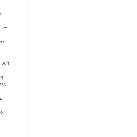
a
, los
aña
e San
in”
ente
.
io