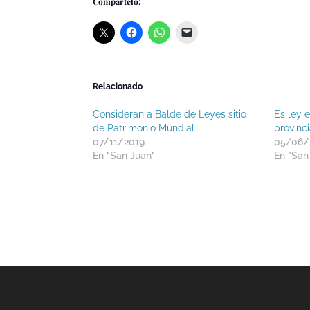
Compártelo:
Relacionado
Consideran a Balde de Leyes sitio
Es ley e
de Patrimonio Mundial
provinc
07/11/2019
05/06/
En "San Juan"
En "San