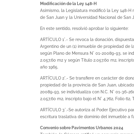
Modificación de la Ley 148-H
Asimismo, la Legislatura modificó la Ley 148-H r
de San Juan y la Universidad Nacional de San J
En este sentido, resolvió aprobar lo siguiente:
ARTÍCULO 1°.- Se revoca la donación, dispuesta 
Argentino de un (1) inmueble de propiedad de l
según Plano de Mensura N° 01-20089-93, se ind
2.057,60 m2 y según Título 2.057,60 m2, inscript
año 1965.
ARTÍCULO 2°.- Se transfiere en carácter de dona
propiedad de la provincia de San Juan, ubicad
20089-93, se individualiza con N.C. N° 01-36-2
2.057,60 m2, inscripto bajo el N° 4.762, Folio 6
ARTÍCULO 3°.-Se autoriza al Poder Ejecutivo par
escritura traslativa de dominio del inmueble a f
Convenio sobre Pavimentos Urbanos 2024