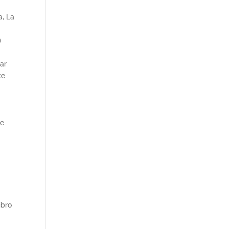
a, La
)
tar
te
ue
ibro