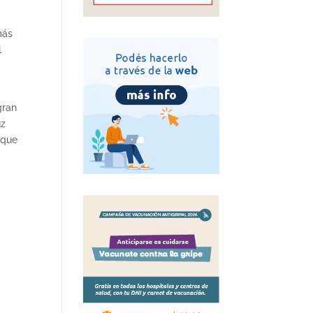
más
l
gran
uz
 que