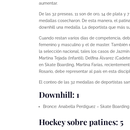
aumentar.
De las 32 preseas, 11 son de oro, 14 de plata y 
medallas cosecharon. De esta manera, el patinaje
downhill una medalla. La deportista que más su
Cuando restan varios días de competencia, deb
femenino y masculino y el de master. También el
la selección nacional, tales los casos de Jazmín
Martina Tejada (Infantil), Delfina Álvarez (Cadet
en Skate Boarding, Martina Farías, recienteme
Rosario, debe representar al país en esta discip
El conteo de las 32 medallas de deportistas sanj
Downhill: 1
Bronce: Anabella Perdiguez – Skate Boardin
Hockey sobre patines: 5