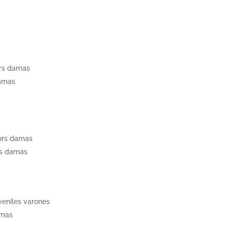
ors damas
damas
iors damas
rs damas
s
veniles varones
amas