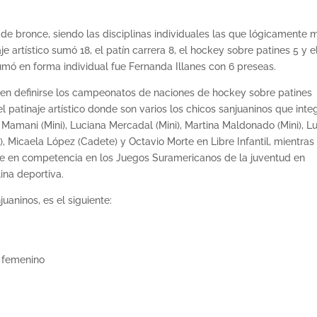
7 de bronce, siendo las disciplinas individuales las que lógicamente 
 artístico sumó 18, el patín carrera 8, el hockey sobre patines 5 y e
mó en forma individual fue Fernanda Illanes con 6 preseas.
en definirse los campeonatos de naciones de hockey sobre patines
 patinaje artístico donde son varios los chicos sanjuaninos que inte
 Mamani (Mini), Luciana Mercadal (Mini), Martina Maldonado (Mini), L
e), Micaela López (Cadete) y Octavio Morte en Libre Infantil, mientras
nte en competencia en los Juegos Suramericanos de la juventud en
lina deportiva.
uaninos, es el siguiente:
g femenino