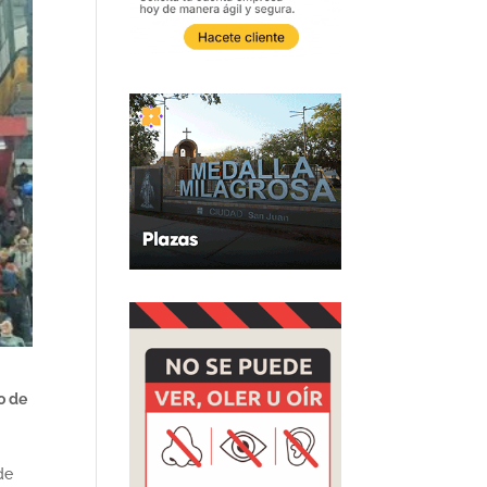
o de
de