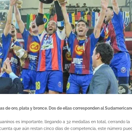
as de oro, plata y bronce. Dos de ellas corresponden al Sudamerican
uaninos es importante, llegando a 32 medallas en total, cerrando la
n cuenta que aún restan cinco días de competencia, este número pue