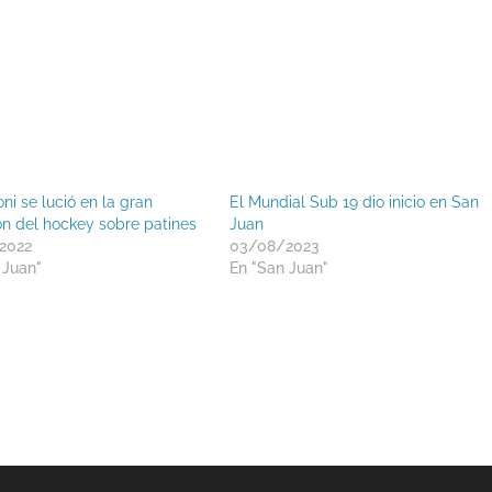
ni se lució en la gran
El Mundial Sub 19 dio inicio en San
ión del hockey sobre patines
Juan
2022
03/08/2023
 Juan"
En "San Juan"