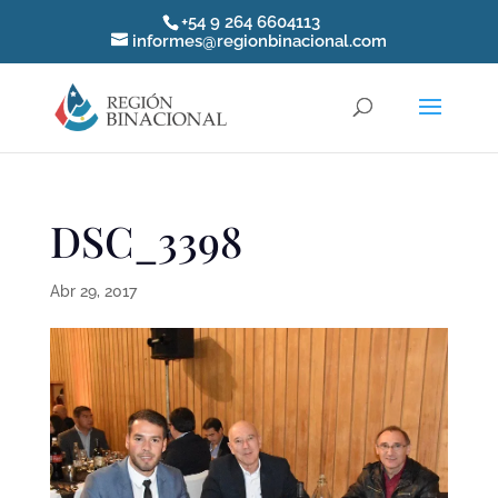
+54 9 264 6604113
informes@regionbinacional.com
DSC_3398
Abr 29, 2017