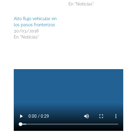
En "Noticias"
Alto flujo vehicular en
los pasos fronterizos
30/03/2018
En "Noticias"