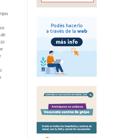
empo,
mos
 de
 la
ue
e
e
a
n