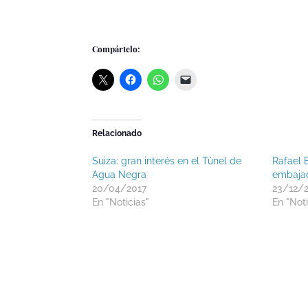
Compártelo:
Relacionado
Suiza: gran interés en el Túnel de
Rafael B
Agua Negra
embajad
20/04/2017
23/12/
En "Noticias"
En "Noti