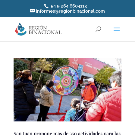
+54 9 264 6604113
informes@regionbinacional.com
San Juan propone más de 350 actividades para las