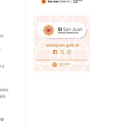
es
.
o y
ladas
irá
ra