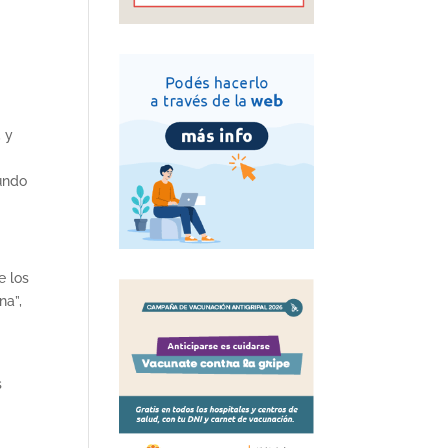
 y
undo
e los
na”,
s