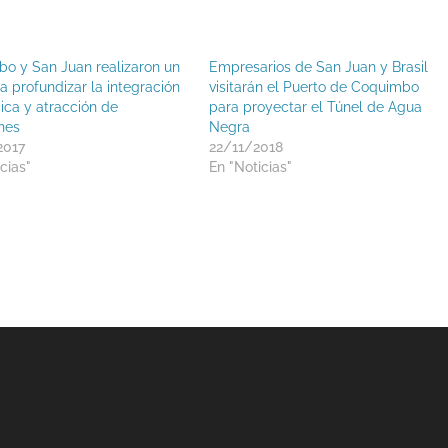
o y San Juan realizaron un
Empresarios de San Juan y Brasil
a profundizar la integración
visitarán el Puerto de Coquimbo
ca y atracción de
para proyectar el Túnel de Agua
nes
Negra
2017
22/11/2018
cias"
En "Noticias"