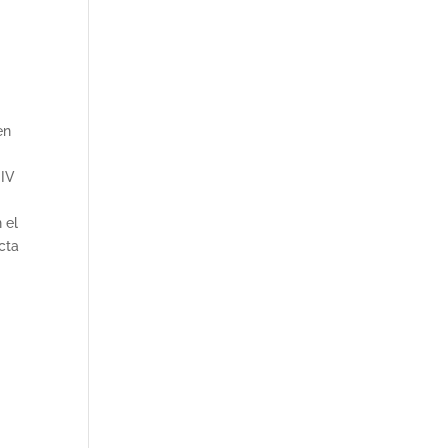
en
 IV
 el
ecta