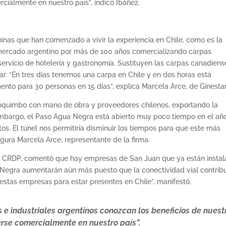
ialmente en nuestro país”, indicó Ibáñez.
nas que han comenzado a vivir la experiencia en Chile, como es la
 mercado argentino por más de 100 años comercializando carpas
ervicio de hotelería y gastronomía. Sustituyen las carpas canadiens
. “En tres días tenemos una carpa en Chile y en dos horas está
 para 30 personas en 15 días”, explica Marcela Arce, de Ginestar
Coquimbo con mano de obra y proveedores chilenos, exportando la
n embargo, el Paso Agua Negra está abierto muy poco tiempo en el añ
s. El túnel nos permitiría disminuir los tiempos para que este más
egura Marcela Arce, representante de la firma.
 la CRDP, comentó que hay empresas de San Juan que ya están insta
 Negra aumentarán aún más puesto que la conectividad vial contribu
 estas empresas para estar presentes en Chile”, manifestó.
e industriales argentinos conozcan los beneficios de nuest
rse comercialmente en nuestro país”.