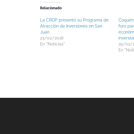
Relacionado
La CRDP presentó su Programa de
Coquimb
Atracción de Inversiones en San
foro par
Juan
económi
23/02/2018
inversio
En "Noticias"
25/02/
En "Noti