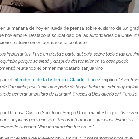
 en la mañana de hoy en rueda de prensa sobre el sismo de 6.5 gra
de noviembre. Destacó la solidaridad de las autoridades de Chile, m
uienes estuvieron en permanente contacto.
cas importantes. Puso en alerta a parte del país, sobre todo a las provin
Coquimbo porque se sintió y después del temblor en su caso puede
menzó relatando el primer mandatario sanjuanino.
par, el
Intendente de la IV Región, Claudio Ibáñez
, explicó: “
Ayer tuv
n de Coquimbo, que tenía un reporte de lo que había pasado, muy rápido
pueda generar un peligro de tsunami. Gracias a Dios quedó ahí. Pero se
por Defensa Civil en San Juan, Sergio Uñac manifestó que:
“El sismo
que son pocas pero que ya estamos intentando solucionar. Están los
Desarrollo Humano. Ninguna situación fue grave”
.
en valor el Plan de Prevención Sísmica:
“Lo presentamos hace muy