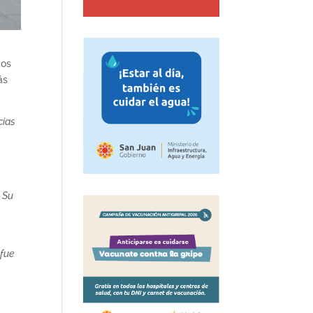
dos
ás
cias
e
. Su
 fue