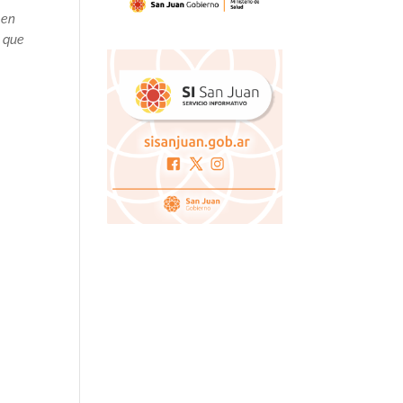
 en
s que