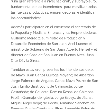
“una gran referencia a nivel nacional”, y subrayó el rol
fundamental de los intendentes “para movilizar todas
las fuerzas productivas, emprendedoras, e identificar
las oportunidades”.
Además participaron en el encuentro el secretario de
la Pequeña y Mediana Empresa y los Emprendedores,
Guillermo Merediz; el ministro de Producción y
Desarrollo Económico de San Juan, Ariel Lucero; el
ministro de Gobierno de San Juan, Alberto Hensel y el
director de Casa de San Juan en Buenos Aires, Juan
Cruz Dávila Sirera.
También estuvieron presentes los intendentes de 25
de Mayo, Juan Carlos Quiroga Moyano; de Albardón,
Jorge Palmero; de Angaco, Carlos Maza Pezze; de San
Juan, Emilio Baistrocchi; de Calingasta, Jorge
Castañeda; de Caucete, Romina Rosas; de Chimbas,
Fabián Gramajo; de Iglesia; Jorge Espejo; de Jáchal,
Miguel Ángel Vega; de Pocito, Armando Sánchez; de
Rawson, Rubén García; de Ullum, Leopoldo Soler; de