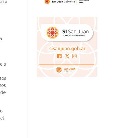
ón a
ra
te a
sos
sos
 de
jo
del