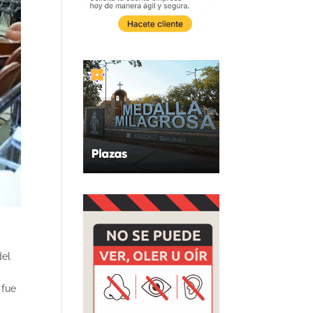
del
 fue