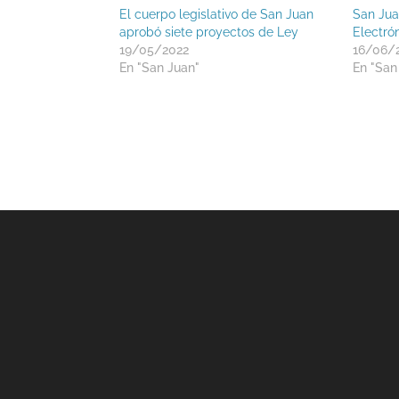
El cuerpo legislativo de San Juan
San Jua
aprobó siete proyectos de Ley
Electró
19/05/2022
16/06/
En "San Juan"
En "San