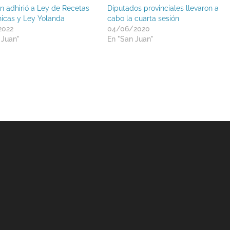
n adhirió a Ley de Recetas
Diputados provinciales llevaron a
nicas y Ley Yolanda
cabo la cuarta sesión
2022
04/06/2020
 Juan"
En "San Juan"