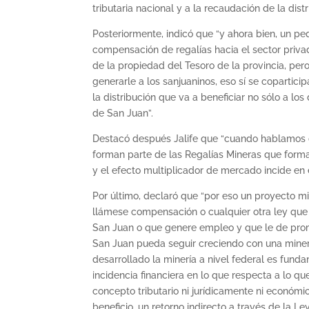
tributaria nacional y a la recaudación de la distri
Posteriormente, indicó que “y ahora bien, un pe
compensación de regalías hacia el sector privad
de la propiedad del Tesoro de la provincia, per
generarle a los sanjuaninos, eso sí se copartici
la distribución que va a beneficiar no sólo a l
de San Juan”.
Destacó después Jalife que “cuando hablamos 
forman parte de las Regalías Mineras que forma 
y el efecto multiplicador de mercado incide en 
Por último, declaró que “por eso un proyecto m
llámese compensación o cualquier otra ley que e
San Juan o que genere empleo y que le de promoc
San Juan pueda seguir creciendo con una minerí
desarrollado la minería a nivel federal es fun
incidencia financiera en lo que respecta a lo 
concepto tributario ni jurídicamente ni económ
beneficio, un retorno indirecto a través de la L