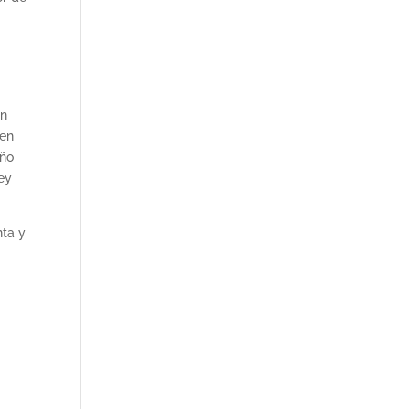
ón
 en
año
ey
nta y