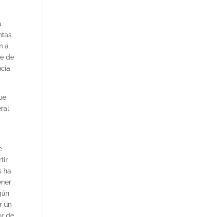
a
ntas
n a
te de
ncia
ue
ral
e
ir,
s ha
ener
gún
r un
or de