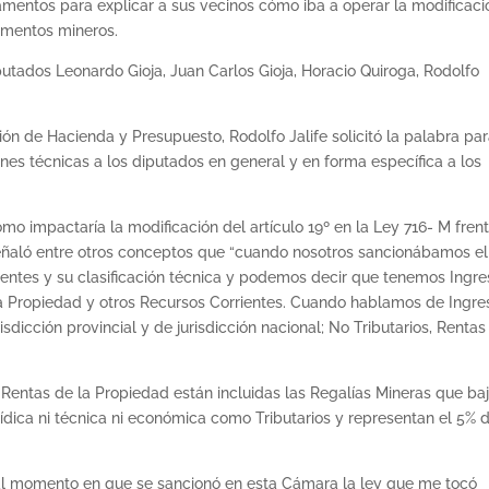
amentos para explicar a sus vecinos cómo iba a operar la modificaci
tamentos mineros.
iputados Leonardo Gioja, Juan Carlos Gioja, Horacio Quiroga, Rodolfo
ión de Hacienda y Presupuesto, Rodolfo Jalife solicitó la palabra pa
nes técnicas a los diputados en general y en forma específica a los
mo impactaría la modificación del artículo 19º en la Ley 716- M fren
señaló entre otros conceptos que “cuando nosotros sancionábamos el
entes y su clasificación técnica y podemos decir que tenemos Ingre
e la Propiedad y otros Recursos Corrientes. Cuando hablamos de Ingre
risdicción provincial y de jurisdicción nacional; No Tributarios, Rentas
Rentas de la Propiedad están incluidas las Regalías Mineras que ba
jurídica ni técnica ni económica como Tributarios y representan el 5% 
al momento en que se sancionó en esta Cámara la ley que me tocó