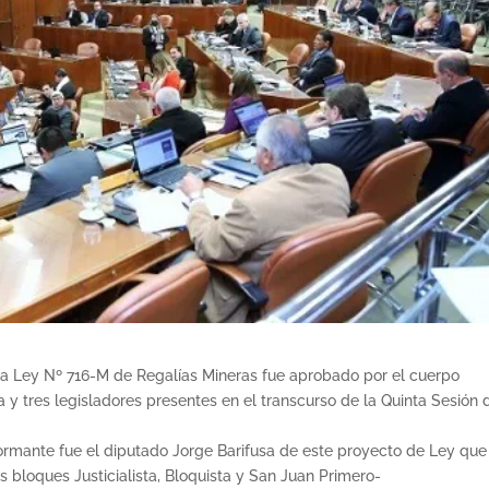
e la Ley Nº 716-M de Regalías Mineras fue aprobado por el cuerpo
a y tres legisladores presentes en el transcurso de la Quinta Sesión 
formante fue el diputado Jorge Barifusa de este proyecto de Ley que
s bloques Justicialista, Bloquista y San Juan Primero-