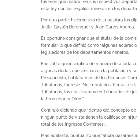
tuvieron que realizar en sus respectivos depart
esta ley con las regalías mineras en los depar
Por otra parte, hicieron uso de la palabra los d
Jalife, Gastón Berenguer y Juan Carlos Abarca.
Es oportuno consignar que el titular de la comis
formular lo que definió como “algunas aclaracio
legisladores de los departamentos mineros.
Fue Jalife quien explicó de manera detallada co
algunas dudas que existían en la población y 
Presupuesto, hablábamos de los Recursos Corri
Tributarios, Ingresos No Tributarios, Rentas d
Tributarios, los clasificamos en Tributarios de ju
la Propiedad y Otros”.
Continuó diciendo que “dentro del concepto de 
ningún punto de vista tienen la calificación ni 
total de los Ingresos Corrientes”.
Más adelante, puntualizó que “ahora pasamos 