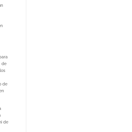
un
en
para
, de
los
o de
 en
a
n
ni de