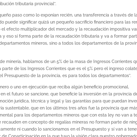
bución tributaria provincial”.
queño paso como lo exponían recién, una transferencia a través de l
o puede significar quizá un pequeño sacrificio financiero para las re
o el efecto multiplicador del mercado y la recaudación impositiva va
pa y eso sí forma parte de la recaudación tributaria y va a formar par
os departamentos mineros, sino a todos los departamentos de la provi
de minería, hablamos de un 5% de la masa de Ingresos Corrientes q
parte de los Ingresos Corrientes que es el 5% pero el ingreso colate
el Presupuesto de la provincia, es para todos los departamentos”.
inero o uno en ejecución que reciba algún beneficio promocional,
n el futuro se sancione, que beneficie la inversión en la provincia d
ión jurídica, técnica y legal y las garantías para que puedan invert
a sustentable, que en los últimos tres años fue la provincia que má
damental para los departamentos mineros que con esta ley no van a t
que recauden en concepto de regalías mineras no forman parte de nin
icamente ni cuando lo sancionamos en el Presupuesto y sí van a tene
ey de Coparticipación en la que tuvo la visión clara nuestro gobernad