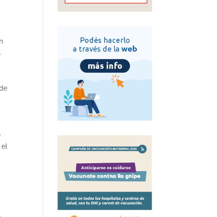
n
.
 de
e
 el