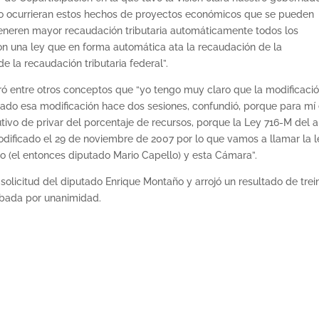
do ocurrieran estos hechos de proyectos económicos que se pueden
generen mayor recaudación tributaria automáticamente todos los
on una ley que en forma automática ata la recaudación de la
de la recaudación tributaria federal”.
ó entre otros conceptos que “yo tengo muy claro que la modificaci
obado esa modificación hace dos sesiones, confundió, porque para mí
ivo de privar del porcentaje de recursos, porque la Ley 716-M del 
ificado el 29 de noviembre de 2007 por lo que vamos a llamar la l
to (el entonces diputado Mario Capello) y esta Cámara”.
solicitud del diputado Enrique Montaño y arrojó un resultado de trei
robada por unanimidad.