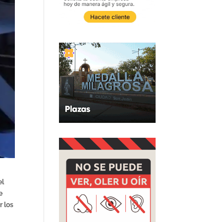
el
e
r los