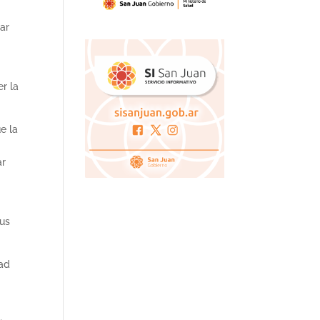
ar
r la
e la
ar
sus
dad