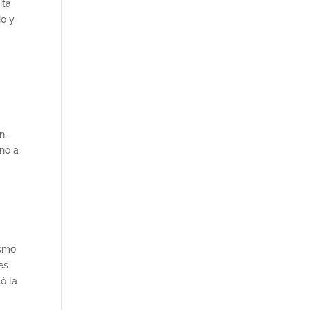
ita
io y
n,
rno a
ismo
es
ó la