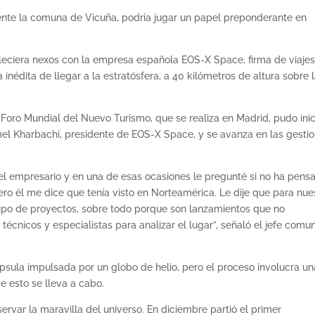
mente la comuna de Vicuña, podría jugar un papel preponderante en
bleciera nexos con la empresa española EOS-X Space, firma de viaje
 inédita de llegar a la estratósfera, a 40 kilómetros de altura sobre 
l Foro Mundial del Nuevo Turismo, que se realiza en Madrid, pudo inic
el Kharbachi, presidente de EOS-X Space, y se avanza en las gesti
l empresario y en una de esas ocasiones le pregunté si no ha pens
o él me dice que tenía visto en Norteamérica. Le dije que para nue
ipo de proyectos, sobre todo porque son lanzamientos que no
écnicos y especialistas para analizar el lugar”, señaló el jefe comun
ápsula impulsada por un globo de helio, pero el proceso involucra un
e esto se lleva a cabo.
ervar la maravilla del universo. En diciembre partió el primer