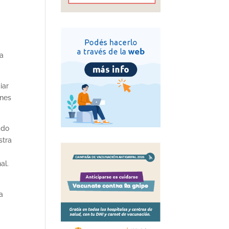
s
la
iar
ones
ado
stra
al.
a