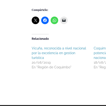
Compártelo:
Relacionado
Vicuña, reconocida a nivel nacional
Coquimb
por la excelencia en gestion
potencia
turística
nacional
20/08/2019
18/08/
En "Región de Coquimbo"
En "Reg