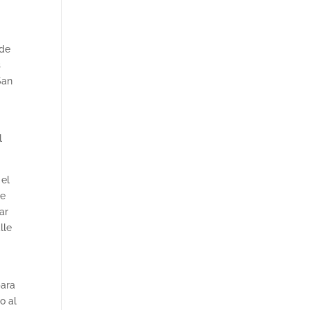
 de
s
San
l
 el
ve
ar
lle
para
o al