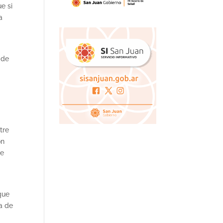
e si
a
 de
,
tre
ón
de
,
que
ta de