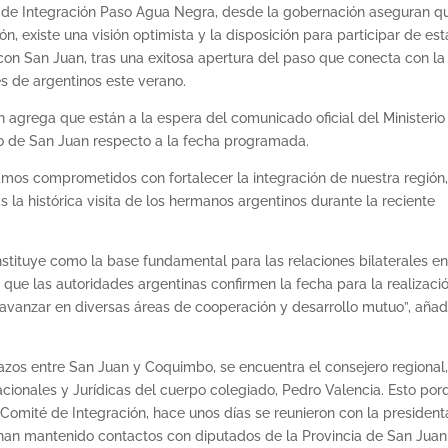
 de Integración Paso Agua Negra, desde la gobernación aseguran qu
n, existe una visión optimista y la disposición para participar de est
s con San Juan, tras una exitosa apertura del paso que conecta con la
 de argentinos este verano.
en agrega que están a la espera del comunicado oficial del Ministerio
no de San Juan respecto a la fecha programada.
mos comprometidos con fortalecer la integración de nuestra región
 la histórica visita de los hermanos argentinos durante la reciente
nstituye como la base fundamental para las relaciones bilaterales en
que las autoridades argentinas confirmen la fecha para la realizaci
á avanzar en diversas áreas de cooperación y desarrollo mutuo”, aña
lazos entre San Juan y Coquimbo, se encuentra el consejero regional
acionales y Jurídicas del cuerpo colegiado, Pedro Valencia. Esto por
l Comité de Integración, hace unos días se reunieron con la presiden
 han mantenido contactos con diputados de la Provincia de San Juan