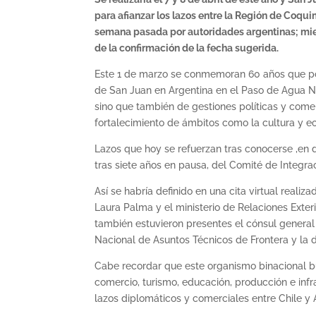
para afianzar los lazos entre la Región de Coquim
semana pasada por autoridades argentinas; mient
de la confirmación de la fecha sugerida.
Este 1 de marzo se conmemoran 60 años que por 
de San Juan en Argentina en el Paso de Agua Neg
sino que también de gestiones políticas y comer
fortalecimiento de ámbitos como la cultura y e
Lazos que hoy se refuerzan tras conocerse ,en d
tras siete años en pausa, del Comité de Integra
Así se habría definido en una cita virtual realiz
Laura Palma y el ministerio de Relaciones Exter
también estuvieron presentes el cónsul general 
Nacional de Asuntos Técnicos de Frontera y la d
Cabe recordar que este organismo binacional bus
comercio, turismo, educación, producción e infr
lazos diplomáticos y comerciales entre Chile y 