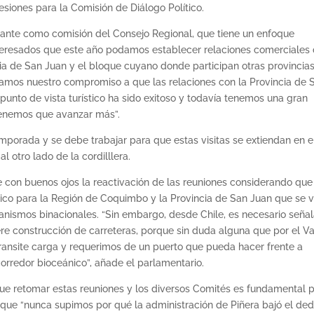
esiones para la Comisión de Diálogo Político.
lante como comisión del Consejo Regional, que tiene un enfoque
teresados que este año podamos establecer relaciones comerciales
ia de San Juan y el bloque cuyano donde participan otras provincia
amos nuestro compromiso a que las relaciones con la Provincia de 
unto de vista turístico ha sido exitoso y todavía tenemos una gran
tenemos que avanzar más”.
mporada y se debe trabajar para que estas visitas se extiendan en e
l otro lado de la cordilllera.
 con buenos ojos la reactivación de las reuniones considerando que
co para la Región de Coquimbo y la Provincia de San Juan que se 
ganismos binacionales. “Sin embargo, desde Chile, es necesario señal
ere construcción de carreteras, porque sin duda alguna que por el Va
ransite carga y requerimos de un puerto que pueda hacer frente a
corredor bioceánico”, añade el parlamentario.
que retomar estas reuniones y los diversos Comités es fundamental 
 que “nunca supimos por qué la administración de Piñera bajó el ded