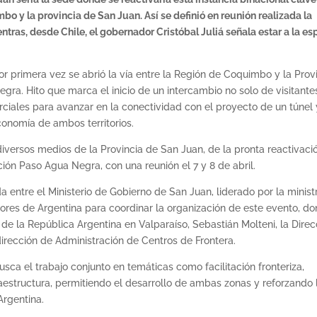
bo y la provincia de San Juan. Así se definió en reunión realizada la
ras, desde Chile, el gobernador Cristóbal Juliá señala estar a la es
primera vez se abrió la vía entre la Región de Coquimbo y la Prov
ra. Hito que marca el inicio de un intercambio no solo de visitante
ciales para avanzar en la conectividad con el proyecto de un túnel 
conomía de ambos territorios.
iversos medios de la Provincia de San Juan, de la pronta reactivaci
ción Paso Agua Negra, con una reunión el 7 y 8 de abril.
ada entre el Ministerio de Gobierno de San Juan, liderado por la minist
iores de Argentina para coordinar la organización de este evento, d
de la República Argentina en Valparaíso, Sebastián Molteni, la Direc
irección de Administración de Centros de Frontera.
ca el trabajo conjunto en temáticas como facilitación fronteriza,
aestructura, permitiendo el desarrollo de ambas zonas y reforzando 
Argentina.