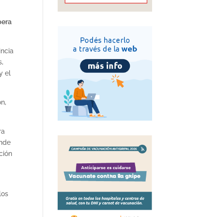
pera
incia
s,
y el
ón,
ra
onde
ción
los