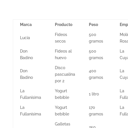
Marca
Producto
Peso
Emp
Fideos
500
Moli
Lucia
secos
gramos
Ros
Don
Fideos al
500
La
Badino
huevo
gramos
Cuya
Disco
Don
400
La
pascualina
Badino
gramos
Cuya
por 2
La
Yogurt
La
1 litro
Fullanísima
bebible
Full
La
Yogurt
170
La
Fullanísima
bebible
gramos
Full
Galletas
250