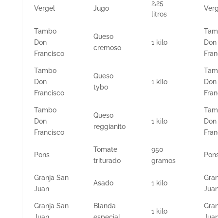
2,25
Vergel
Jugo
Verg
litros
Tambo
Tam
Queso
Don
1 kilo
Don
cremoso
Francisco
Fran
Tambo
Tam
Queso
Don
1 kilo
Don
tybo
Francisco
Fran
Tambo
Tam
Queso
Don
1 kilo
Don
reggianito
Francisco
Fran
Tomate
950
Pons
Pon
triturado
gramos
Granja San
Gran
Asado
1 kilo
Juan
Jua
Granja San
Blanda
Gran
1 kilo
Juan
especial
Jua