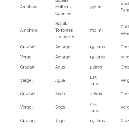
Botella
Guil
Amphora
Malbec-
750 ml
Pen
Cabernet
Botella
Guil
Amphora
Torrontés
750 ml
Pen
– Viognier
Graziani
Amargo
1,5 litros
Graz
Vergel
Amargo
1,5 litros
Verg
Graziani
Agua
2 litros
Graz
2,25
Vergel
Agua
Verg
litros
Graziani
Soda
2 litros
Graz
2,25
Vergel
Soda
Verg
litros
Graziani
Jugo
1,5 litros
Graz