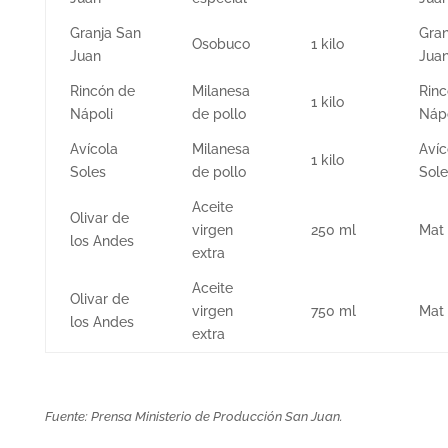
Granja San
Gran
Osobuco
1 kilo
Juan
Jua
Rincón de
Milanesa
Rinc
1 kilo
Nápoli
de pollo
Nápo
Avícola
Milanesa
Avíc
1 kilo
Soles
de pollo
Sole
Aceite
Olivar de
virgen
250 ml
Mat
los Andes
extra
Aceite
Olivar de
virgen
750 ml
Mat
los Andes
extra
Fuente: Prensa Ministerio de Producción San Juan.