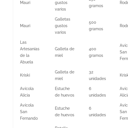
Mauri
gustos
Rod
gramos
varios
Galletas
500
Mauri
gustos
Rod
gramos
varios
Las
Avíc
Artesanías
Galleta de
400
San
de la
miel
gramos
Fer
Abuela
Galleta de
32
Kriski
Krisk
miel
unidades
Avícola
Estuche
6
Avíc
Alicia
de huevos
unidades
Alici
Avícola
Avíc
Estuche
6
San
San
de huevos
unidades
Fernando
Fer