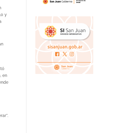
n
10 y
a
an
stó
, en
pende
rar”.