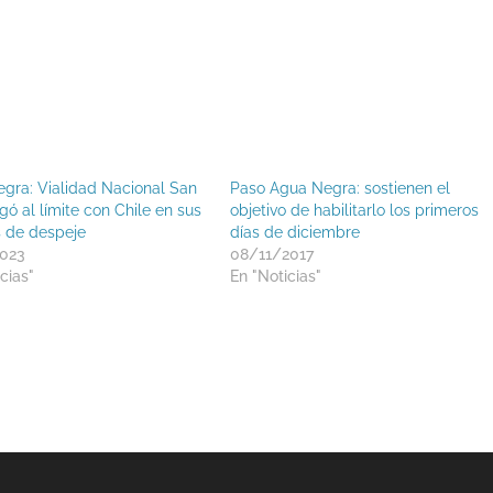
gra: Vialidad Nacional San
Paso Agua Negra: sostienen el
gó al límite con Chile en sus
objetivo de habilitarlo los primeros
s de despeje
días de diciembre
2023
08/11/2017
cias"
En "Noticias"