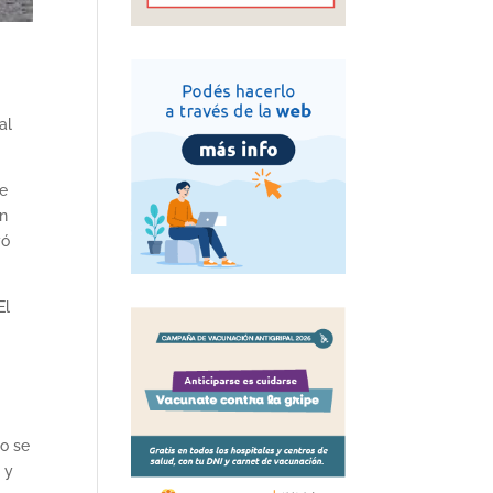
al
ue
en
yó
El
no se
 y