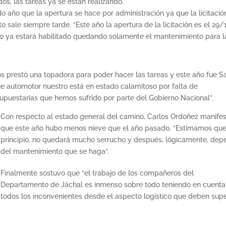
os, las tareas ya se están realizando.
año que la apertura se hace por administración ya que la licitació
o sale siempre tarde. “Este año la apertura de la licitación es el 29/
 ya estará habilitado quedando solamente el mantenimiento para l
os prestó una topadora para poder hacer las tareas y este año fue S
ue automotor nuestro está en estado calamitoso por falta de
upuestarias que hemos sufrido por parte del Gobierno Nacional”.
Con respecto al estado general del camino, Carlos Ordoñez manife
que este año hubo menos nieve que el año pasado. “Estimamos que
principio, no quedará mucho serrucho y después, lógicamente, de
del mantenimiento que se haga”.
Finalmente sostuvo que “el trabajo de los compañeros del
Departamento de Jáchal es inmenso sobre todo teniendo en cuenta
todos los inconvenientes desde el aspecto logístico que deben supe